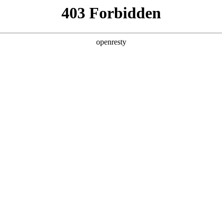
企业业务
个人业务
了解我们
投资者
EN
Global
人生就是博：三十而立再出
物联”时