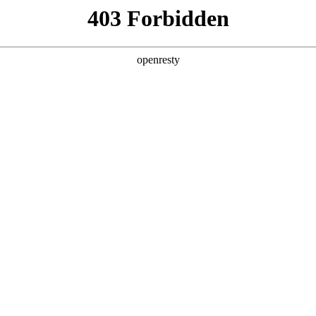
企业业务
个人业务
了解我们
投资者
件
>
拼接显示
以及商业显示。LCD 覆盖了3.5,1.7,0.88mm，从
EN
Global
5英寸。
监控
商